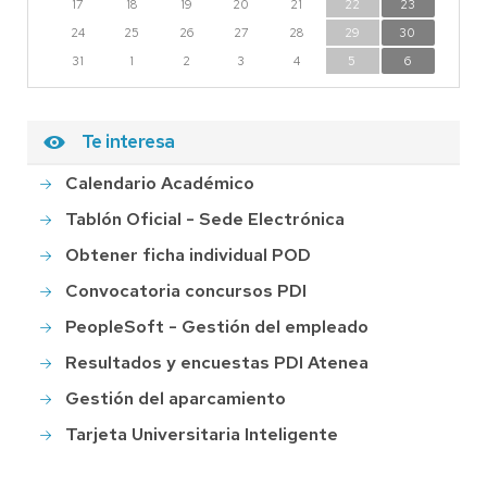
17
18
19
20
21
22
23
24
25
26
27
28
29
30
31
1
2
3
4
5
6
Te interesa
Calendario Académico
Tablón Oficial - Sede Electrónica
Obtener ficha individual POD
Convocatoria concursos PDI
PeopleSoft - Gestión del empleado
Resultados y encuestas PDI Atenea
Gestión del aparcamiento
Tarjeta Universitaria Inteligente