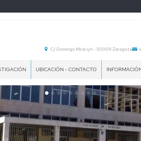
C/ Domingo Miral s/n - 50009 Zaragoza
STIGACIÓN
UBICACIÓN - CONTACTO
INFORMACIÓ
POS
IMPRESOS
IMPRESOS
ESTUDIANTE
S
STIGACIÓN
PROFESOR
COLABORAD
IMPRESOS
DOCENTE
PDI
EXTRAORDINA
CURSO
2026-
27