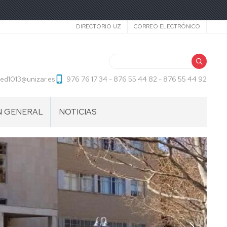
Secundario
DIRECTORIO UZ
CORREO ELECTRÓNICO
Buscar
sed1013@unizar.es
976 76 17 34 - 876 55 44 82 - 876 55 44 92
N GENERAL
NOTICIAS
S
OR
RIO.