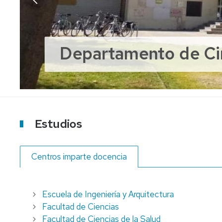
MEDICINA
INGENIERÍA
BIOMÉDICA
ÁREAS
MÁSTER
UNIVERSITARIO
GRADO
PERSONAL
Departamento de Ci
EN
EN
DOCENTE
INGENIERÍA
MEDICINA
E
BIOMÉDICA
INVESTIGADOR
GRADO
EN
PERSONAL
ODONTOLOGÍA
DE
ADMINISTRACIÓN
Y
GRADO
Estudios
SERVICIOS
EN
ÓPTICA
Y
Centros imparte docencia
OPTOMETRÍA
Escuela de Ingeniería y Arquitectura
Facultad de Ciencias
Facultad de Ciencias de la Salud