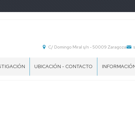
C/ Domingo Miral s/n - 50009 Zaragoza
STIGACIÓN
UBICACIÓN - CONTACTO
INFORMACIÓ
POS
IMPRESOS
IMPRESOS
ESTUDIANTE
S
STIGACIÓN
PROFESOR
COLABORAD
IMPRESOS
DOCENTE
PDI
EXTRAORDINA
CURSO
2026-
27