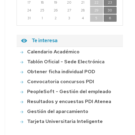
17
18
19
20
21
22
23
24
25
26
27
28
29
30
31
1
2
3
4
5
6
Te interesa
Calendario Académico
Tablón Oficial - Sede Electrónica
Obtener ficha individual POD
Convocatoria concursos PDI
PeopleSoft - Gestión del empleado
Resultados y encuestas PDI Atenea
Gestión del aparcamiento
Tarjeta Universitaria Inteligente