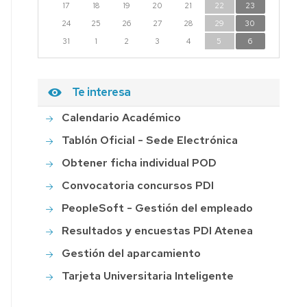
17
18
19
20
21
22
23
24
25
26
27
28
29
30
31
1
2
3
4
5
6
Te interesa
Calendario Académico
Tablón Oficial - Sede Electrónica
Obtener ficha individual POD
Convocatoria concursos PDI
PeopleSoft - Gestión del empleado
Resultados y encuestas PDI Atenea
Gestión del aparcamiento
Tarjeta Universitaria Inteligente