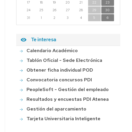
17
18
19
20
21
22
23
24
25
26
27
28
29
30
31
1
2
3
4
5
6
Te interesa
Calendario Académico
Tablón Oficial - Sede Electrónica
Obtener ficha individual POD
Convocatoria concursos PDI
PeopleSoft - Gestión del empleado
Resultados y encuestas PDI Atenea
Gestión del aparcamiento
Tarjeta Universitaria Inteligente