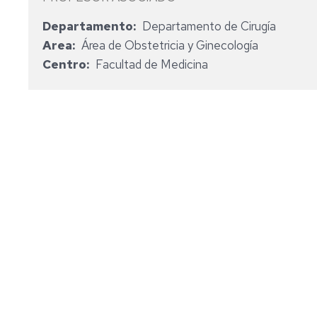
MEDICINA
INGENIERÍA
Departamento
Departamento de Cirugía
BIOMÉDICA
ÁREAS
MÁSTER
Area
Área de Obstetricia y Ginecología
UNIVERSITARIO
GRADO
PERSONAL
Centro
Facultad de Medicina
EN
EN
DOCENTE
INGENIERÍA
MEDICINA
E
BIOMÉDICA
INVESTIGADOR
GRADO
EN
PERSONAL
ODONTOLOGÍA
DE
ADMINISTRACIÓN
Y
GRADO
SERVICIOS
EN
ÓPTICA
Y
OPTOMETRÍA