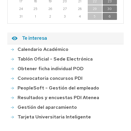
17
18
19
20
21
22
23
24
25
26
27
28
29
30
31
1
2
3
4
5
6
Te interesa
Calendario Académico
Tablón Oficial - Sede Electrónica
Obtener ficha individual POD
Convocatoria concursos PDI
PeopleSoft - Gestión del empleado
Resultados y encuestas PDI Atenea
Gestión del aparcamiento
Tarjeta Universitaria Inteligente