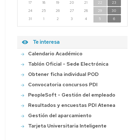
17
18
19
20
21
22
23
24
25
26
27
28
29
30
31
1
2
3
4
5
6
Te interesa
Calendario Académico
Tablón Oficial - Sede Electrónica
Obtener ficha individual POD
Convocatoria concursos PDI
PeopleSoft - Gestión del empleado
Resultados y encuestas PDI Atenea
Gestión del aparcamiento
Tarjeta Universitaria Inteligente