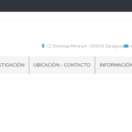
C/ Domingo Miral s/n - 50009 Zaragoza
STIGACIÓN
UBICACIÓN - CONTACTO
INFORMACIÓ
POS
IMPRESOS
IMPRESOS
ESTUDIANTE
S
STIGACIÓN
PROFESOR
COLABORAD
IMPRESOS
DOCENTE
PDI
EXTRAORDINA
CURSO
2026-
27